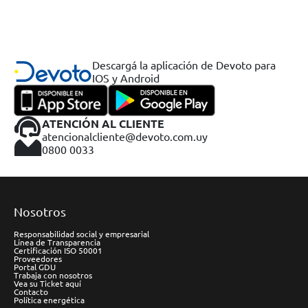
Descargá la aplicación de Devoto para
IOS y Android
ATENCIÓN AL CLIENTE
atencionalcliente@devoto.com.uy
0800 0033
Nosotros
Responsabilidad social y empresarial
Línea de Transparencia
Certificación ISO 50001
Proveedores
Portal GDU
Trabaja con nosotros
Vea su Ticket aquí
Contacto
Política energética