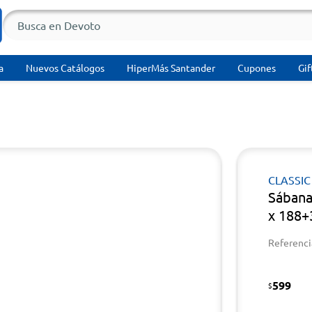
a
Nuevos Catálogos
HiperMás Santander
Cupones
Gif
CLASSIC
Sábana
x 188+
Referenci
599
$