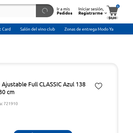
0
Ir a mis
Iniciar sesión,
Pedidos
Registrarme
$0,00
t Card
Salón del vino club
Zonas de entrega Modo Ya
 Ajustable Full CLASSIC Azul 138
30 cm
a: 721910