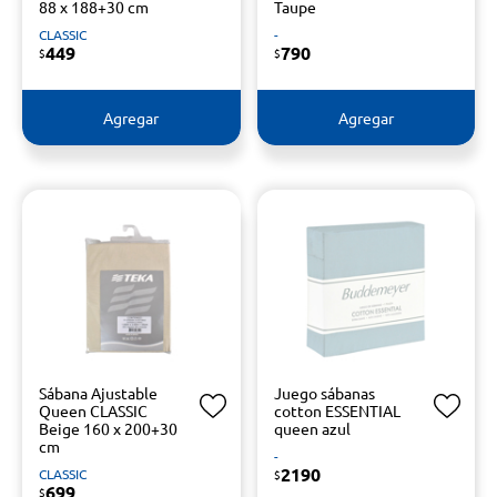
88 x 188+30 cm
Taupe
CLASSIC
-
449
790
$
$
Agregar
Agregar
Sábana Ajustable
Juego sábanas
Queen CLASSIC
cotton ESSENTIAL
Beige 160 x 200+30
queen azul
cm
-
2190
CLASSIC
$
699
$