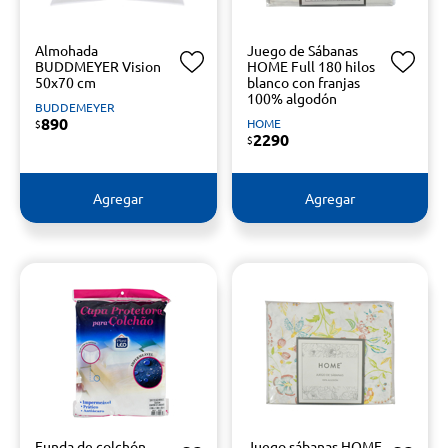
Almohada
Juego de Sábanas
BUDDMEYER Vision
HOME Full 180 hilos
50x70 cm
blanco con franjas
100% algodón
BUDDEMEYER
890
HOME
$
2290
$
Agregar
Agregar
Funda de colchón
Juego sábanas HOME