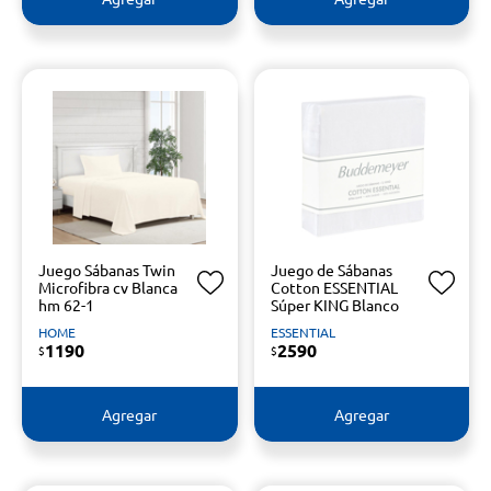
Juego Sábanas Twin
Juego de Sábanas
Microfibra cv Blanca
Cotton ESSENTIAL
hm 62-1
Súper KING Blanco
HOME
ESSENTIAL
1190
2590
$
$
Agregar
Agregar