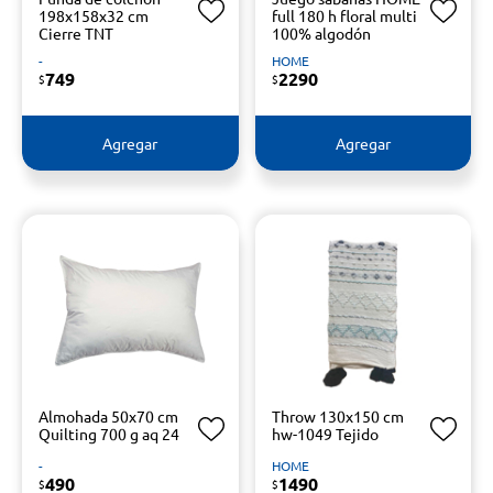
198x158x32 cm
full 180 h floral multi
Cierre TNT
100% algodón
-
HOME
749
2290
$
$
Agregar
Agregar
Almohada 50x70 cm
Throw 130x150 cm
Quilting 700 g aq 24
hw-1049 Tejido
-
HOME
490
1490
$
$