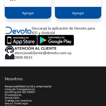
Agregar
Agregar
Descargá la aplicación de Devoto para
IOS y Android
ATENCIÓN AL CLIENTE
atencionalcliente@devoto.com.uy
0800 0033
Nosotros
Responsabilidad social y empresarial
Línea de Transparencia
Certificación ISO 50001
Proveedores
Portal GDU
Trabaja con nosotros
Vea su Ticket aquí