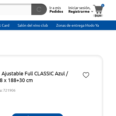
0
Ir a mis
Iniciar sesión,
Pedidos
Registrarme
$0,00
t Card
Salón del vino club
Zonas de entrega Modo Ya
 Ajustable Full CLASSIC Azul /
38 x 188+30 cm
a: 721906