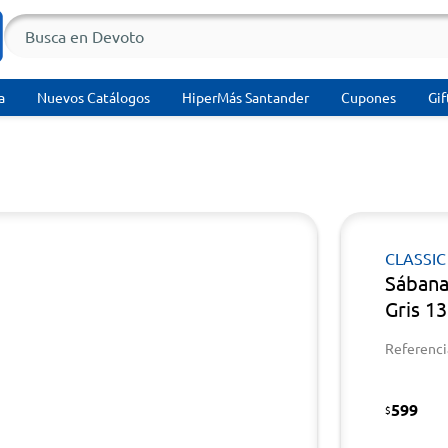
a
Nuevos Catálogos
HiperMás Santander
Cupones
Gif
CLASSIC
Sábana
Gris 1
Referenci
599
$