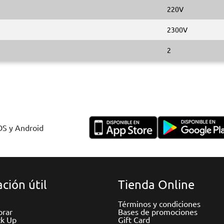
220V
2300V
2
IOS y Android
ción útil
Tienda Online
Términos y condiciones
rar
Bases de promociones
ck Up
Gift Card