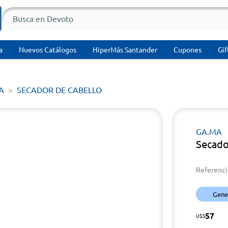
a
Nuevos Catálogos
HiperMás Santander
Cupones
Gif
A
SECADOR DE CABELLO
GA.MA
Secado
Referenci
Gener
57
U$S