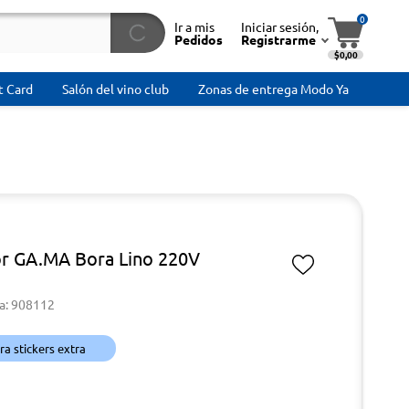
0
Ir a mis
Iniciar sesión,
Pedidos
Registrarme
$0,00
t Card
Salón del vino club
Zonas de entrega Modo Ya
r GA.MA Bora Lino 220V
a: 908112
a stickers extra