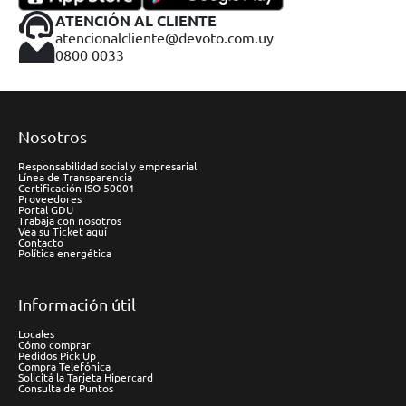
ATENCIÓN AL CLIENTE
atencionalcliente@devoto.com.uy
0800 0033
Nosotros
Responsabilidad social y empresarial
Línea de Transparencia
Certificación ISO 50001
Proveedores
Portal GDU
Trabaja con nosotros
Vea su Ticket aquí
Contacto
Política energética
Información útil
Locales
Cómo comprar
Pedidos Pick Up
Compra Telefónica
Solicitá la Tarjeta Hipercard
Consulta de Puntos