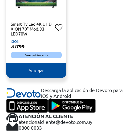
Smart Tv Led 4K UHD
XION 70" Mod. XI-
LED70W
XION
799
U$S
Genera stickers extra
Agregar
Descargá la aplicación de Devoto para
IOS y Android
ATENCIÓN AL CLIENTE
atencionalcliente@devoto.com.uy
0800 0033