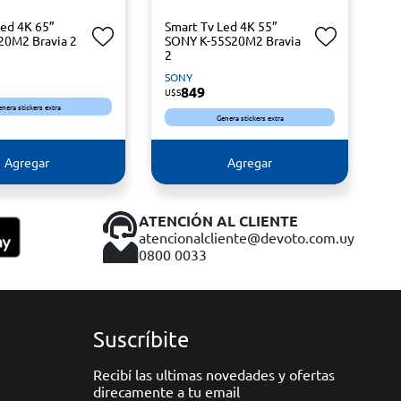
Led 4K 65”
Smart Tv Led 4K 55”
20M2 Bravia 2
SONY K-55S20M2 Bravia
2
SONY
849
U$S
enera stickers extra
Genera stickers extra
Agregar
Agregar
ATENCIÓN AL CLIENTE
atencionalcliente@devoto.com.uy
0800 0033
Suscríbite
Recibí las ultimas novedades y ofertas
direcamente a tu email