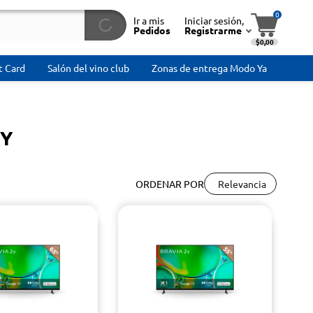
0
Ir a mis
Iniciar sesión,
Pedidos
Registrarme
$0,00
t Card
Salón del vino club
Zonas de entrega Modo Ya
NY
Relevancia
ORDENAR POR