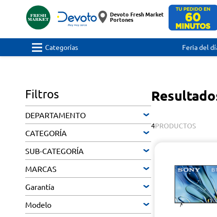
Devoto Fresh Market
Portones
Categorías
Feria del dí
Filtros
Resultad
DEPARTAMENTO
4
PRODUCTOS
CATEGORÍA
SUB-CATEGORÍA
MARCAS
Garantía
Modelo