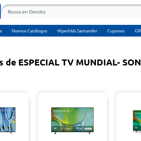
a
Nuevos Catálogos
HiperMás Santander
Cupones
Gif
os de ESPECIAL TV MUNDIAL- SO