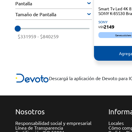
Pantalla
Smart Tv Led 4K 8
SONY K-85S30 Bra
Tamaño de Pantalla
SONY
2149
U$S
Genera stickers
$331959
-
$840259
Agrega
Descargá la aplicación de Devoto para 
Nosotros
Informa
Responsabilidad social y empresarial
Locales
Línea de Transparencia
Cómo comp