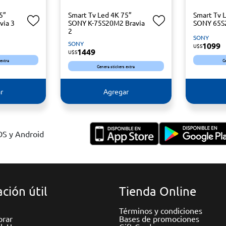
5”
Smart Tv Led 4K 75”
Smart Tv 
via 3
SONY K-75S20M2 Bravia
SONY 65S
2
SONY
SONY
1099
U$S
1449
U$S
 extra
G
Genera stickers extra
r
Agregar
IOS y Android
ción útil
Tienda Online
Términos y condiciones
rar
Bases de promociones