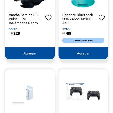
Vincha Gaming PS5
Parlante Bluetooth
Pulse Elite
SONY Mod. XB100
Inalámbrica Negro
Azul
SONY
SONY
229
89
U$S
U$S
Genera stickers extra
Agregar
Agregar