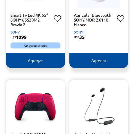
Smart Tv Led 4K 65”
Auricular Bluetooth
SONY 65S20M2
SONY MDR-ZX110
Bravia 2
blanco
SONY
SONY
1099
35
U$S
U$S
Genera stickers extra
Agregar
Agregar