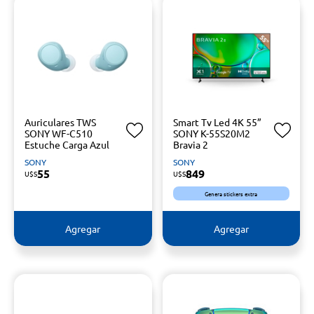
Auriculares TWS
Smart Tv Led 4K 55”
SONY WF-C510
SONY K-55S20M2
Estuche Carga Azul
Bravia 2
SONY
SONY
55
849
U$S
U$S
Genera stickers extra
Agregar
Agregar