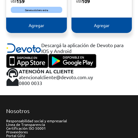
159
109
U$S
U$S
Genera stickers extra
Agregar
Agregar
Descargá la aplicación de Devoto para
IOS y Android
ATENCIÓN AL CLIENTE
atencionalcliente@devoto.com.uy
0800 0033
Nosotros
Responsabilidad social y empresarial
Línea de Transparencia
Certificación ISO 50001
Proveedores
Portal GDU