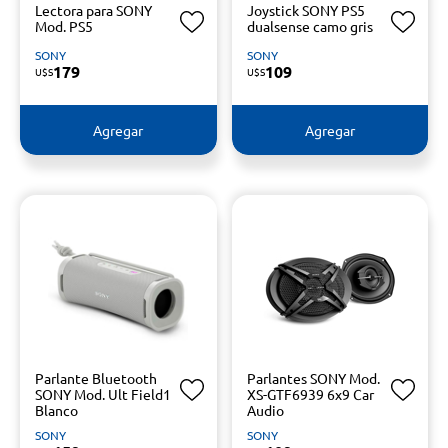
Lectora para SONY
Joystick SONY PS5
Mod. PS5
dualsense camo gris
SONY
SONY
179
109
U$S
U$S
Agregar
Agregar
Parlante Bluetooth
Parlantes SONY Mod.
SONY Mod. Ult Field1
XS-GTF6939 6x9 Car
Blanco
Audio
SONY
SONY