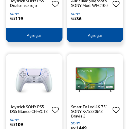
Joystick SONY PS5
Auricular bluetooth
Dualsense rojo
SONY Mod. WI-C100
SONY
SONY
119
36
U$S
U$S
Agregar
Agregar
Joystick SONY PS5
Smart Tv Led 4K 75”
DS5 Blanco CFI-ZCT2
SONY K-75S20M2
Bravia 2
SONY
SONY
109
U$S
1449
U$S