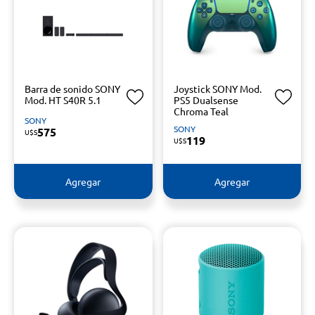
Barra de sonido SONY
Joystick SONY Mod.
Mod. HT S40R 5.1
PS5 Dualsense
Chroma Teal
SONY
SONY
575
U$S
119
U$S
Agregar
Agregar