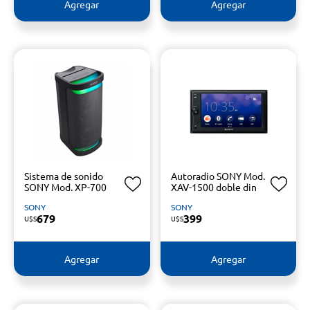
Agregar
Agregar
Sistema de sonido
Autoradio SONY Mod.
SONY Mod. XP-700
XAV-1500 doble din
SONY
SONY
679
399
U$S
U$S
Agregar
Agregar