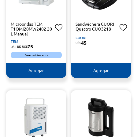
Microondas TEM
Sandwichera CUORI
T1OMI20MW2402 20
Quattro CUO3218
L Manual
CUORI
TEM
45
U$S
75
85
U$S
U$S
Genera stickers extra
Agregar
Agregar