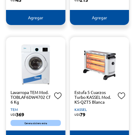
Agregar
Agregar
Lavarropa TEM Mod.
Estufa 5 Cuarzos
TOBLAF6DW4702 Cf
Turbo KASSEL Mod.
6 Kg
KS-QZT5 Blanca
TEM
KASSEL
369
79
U$S
U$S
Genera stickers extra