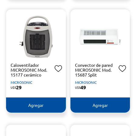
Caloventilador
Convector de pared
MICROSONIC Mod.
MICROSONIC Mod.
15177 cerámico
15687 Split
MICROSONIC
MICROSONIC
29
49
U$S
U$S
Agregar
Agregar