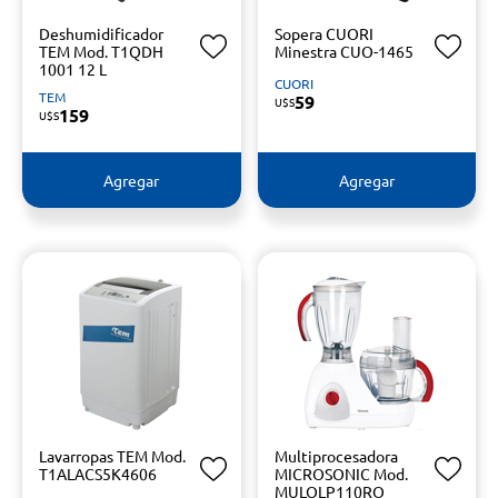
Deshumidificador
Sopera CUORI
TEM Mod. T1QDH
Minestra CUO-1465
1001 12 L
CUORI
TEM
59
U$S
159
U$S
Agregar
Agregar
Lavarropas TEM Mod.
Multiprocesadora
T1ALACS5K4606
MICROSONIC Mod.
MULOLP110RO