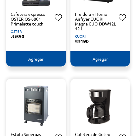
Cafetera expresso
Freidora + Horno
OSTER OS-6801
Airfryer CUORI
Primalatte touch
Magna CUO-DDW12L
12 L
OSTER
550
CUORI
U$S
190
U$S
Agregar
Agregar
Estufa Súpergas
Cafetera de Goteo