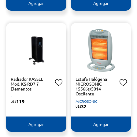
Agregar
Agregar
Radiador KASSEL
Estufa Halógena
Mod. KS-RD7 7
MICROSONIC
Elementos
15566s/5014
Oscilante
-
119
MICROSONIC
U$S
32
U$S
Agregar
Agregar