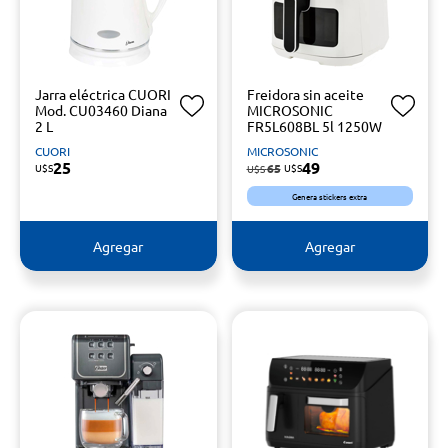
Jarra eléctrica CUORI
Freidora sin aceite
Mod. CU03460 Diana
MICROSONIC
2 L
FR5L608BL 5l 1250W
CUORI
MICROSONIC
25
49
U$S
65
U$S
U$S
Genera stickers extra
Agregar
Agregar