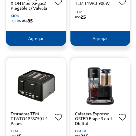
XION Mod. Xi-gas2
TEM T1WCF900W
Plegable c/ Válvula
TEM
XION
25
U$S
85
95
U$S
U$S
Agregar
Agregar
Tostadora TEM
Cafetera Espresso
T1WTO4PSS7501 4
OSTER Frape 3 en 1
Panes
Digital
TEM
OSTER
45
215
U$S
U$S