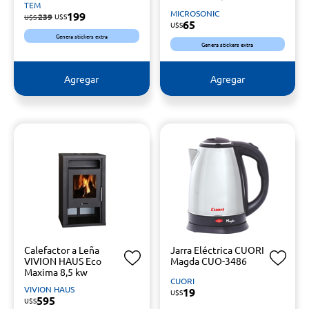
TEM
MICROSONIC
199
239
U$S
U$S
65
U$S
Genera stickers extra
Genera stickers extra
Agregar
Agregar
Calefactor a Leña
Jarra Eléctrica CUORI
VIVION HAUS Eco
Magda CUO-3486
Maxima 8,5 kw
CUORI
VIVION HAUS
19
U$S
595
U$S