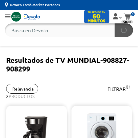
Devoto Fresh Market Portones
0
$0,00
Resultados de TV MUNDIAL-908827-
908299
FILTRAR
Relevancia
2
PRODUCTOS