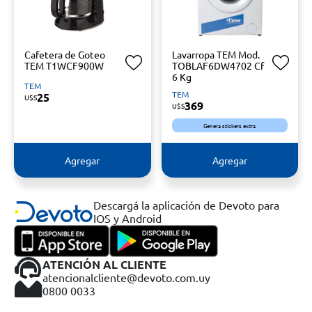
Cafetera de Goteo
Lavarropa TEM Mod.
TEM T1WCF900W
TOBLAF6DW4702 Cf
6 Kg
TEM
TEM
25
U$S
369
U$S
Genera stickers extra
Agregar
Agregar
Descargá la aplicación de Devoto para
IOS y Android
ATENCIÓN AL CLIENTE
atencionalcliente@devoto.com.uy
0800 0033