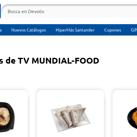
a
Nuevos Catálogos
HiperMás Santander
Cupones
Gif
os de TV MUNDIAL-FOOD