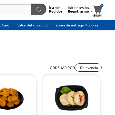
0
Ir a mis
Iniciar sesión,
Pedidos
Registrarme
$0,00
t Card
Salón del vino club
Zonas de entrega Modo Ya
Relevancia
ORDENAR POR