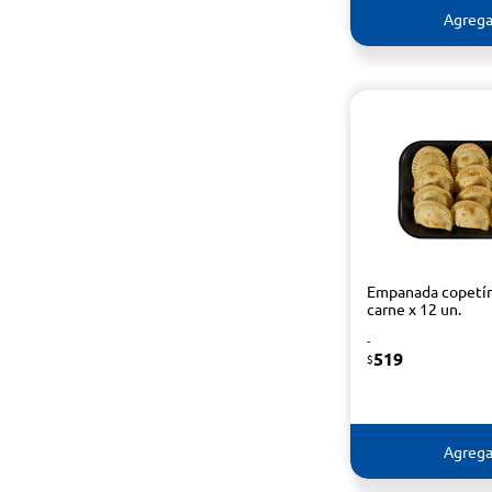
Agrega
Empanada copetí
carne x 12 un.
-
519
$
Agrega