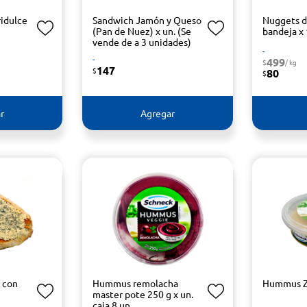
ridulce
Sandwich Jamón y Queso
Nuggets d
(Pan de Nuez) x un. (Se
bandeja x
vende de a 3 unidades)
-
-
499
$
/ kg
147
$
80
$
r
Agregar
 con
Hummus remolacha
Hummus Z
master pote 250 g x un.
caja 8 un.