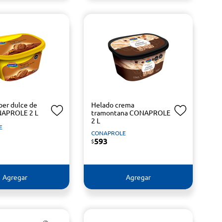
per dulce de
Helado crema
NAPROLE 2 L
tramontana CONAPROLE
2 L
E
CONAPROLE
593
$
Agregar
Agregar