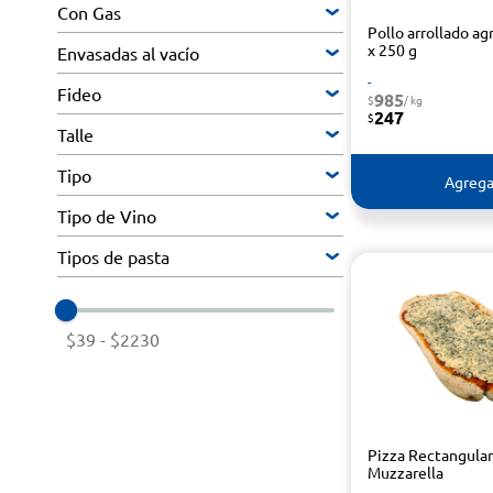
Con Gas
Pollo arrollado ag
x 250 g
Envasadas al vacío
-
Fideo
985
$
/ kg
247
$
Talle
Tipo
Agrega
Tipo de Vino
Tipos de pasta
$39
-
$2230
Pizza Rectangular
Muzzarella