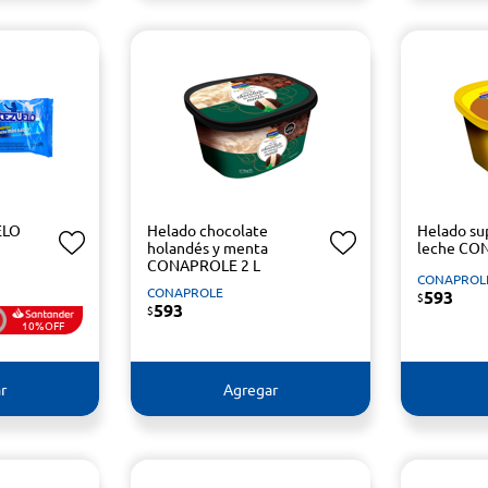
ELO
Helado chocolate
Helado su
holandés y menta
leche CO
CONAPROLE 2 L
CONAPROL
CONAPROLE
593
$
593
$
10%OFF
r
Agregar