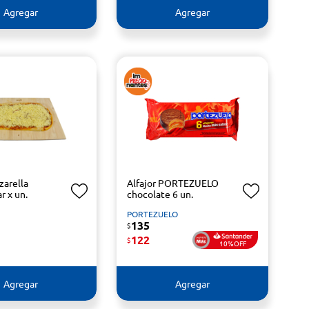
Agregar
Agregar
zarella
Alfajor PORTEZUELO
r x un.
chocolate 6 un.
PORTEZUELO
135
$
122
$
10%OFF
Agregar
Agregar