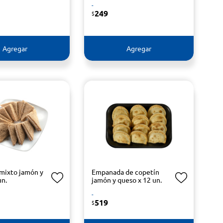
-
249
$
Agregar
Agregar
mixto jamón y
Empanada de copetín
un.
jamón y queso x 12 un.
-
519
$