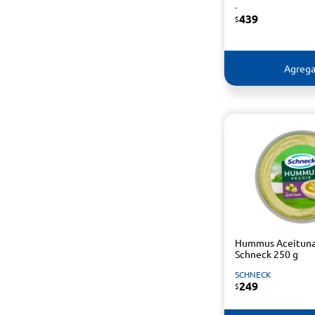
-
439
$
Agrega
Hummus Aceitun
Schneck 250 g
SCHNECK
249
$