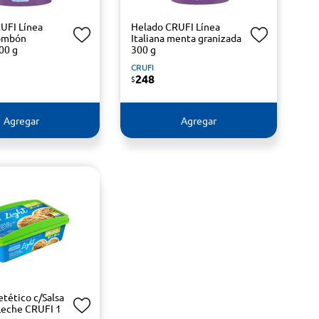
UFI Línea
Helado CRUFI Línea
bombón
Italiana menta granizada
00 g
300 g
CRUFI
248
$
Agregar
Agregar
tético c/Salsa
Leche CRUFI 1