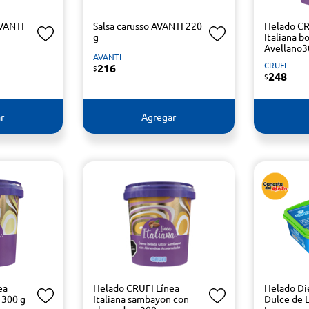
AVANTI
Salsa carusso AVANTI 220
Helado CR
g
Italiana 
Avellano3
AVANTI
CRUFI
216
$
248
$
r
Agregar
ea
Helado CRUFI Línea
Helado Die
 300 g
Italiana sambayon con
Dulce de 