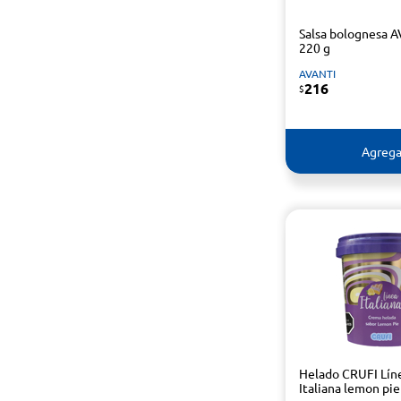
Salsa bolognesa 
220 g
AVANTI
216
$
Agrega
Helado CRUFI Lín
Italiana lemon pie