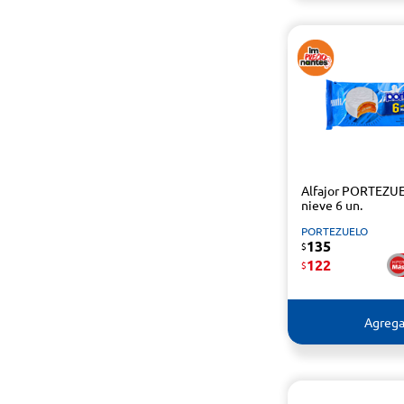
Alfajor PORTEZU
nieve 6 un.
PORTEZUELO
135
$
122
$
Agrega