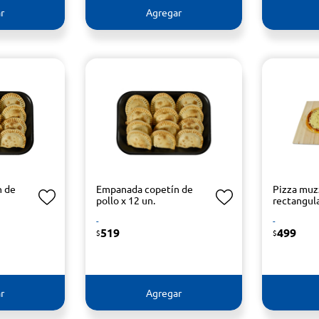
r
Agregar
n de
Empanada copetín de
Pizza muz
pollo x 12 un.
rectangula
-
-
519
499
$
$
r
Agregar