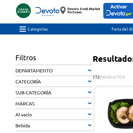
Devoto Fresh Market
Portones
Categorías
Feria del dí
Filtros
Resultad
DEPARTAMENTO
772
PRODUCTOS
CATEGORÍA
SUB-CATEGORÍA
MARCAS
Al vacío
Bebida