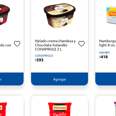
Helado crema irlandesa y
Hamburgu
ado con
Chocolate holandés
light 8 un.
CONAPROLE 2 L
HAMBY
CONAPROLE
418
$
593
$
r
Agregar