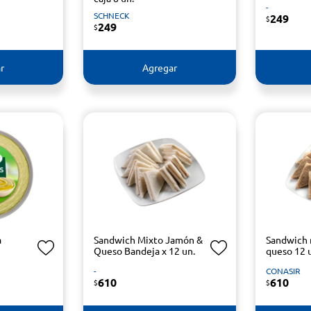
-
SCHNECK
249
$
249
$
r
Agregar
a
Sandwich Mixto Jamón &
Sandwich 
Queso Bandeja x 12 un.
queso 12 
-
CONASIR
610
610
$
$