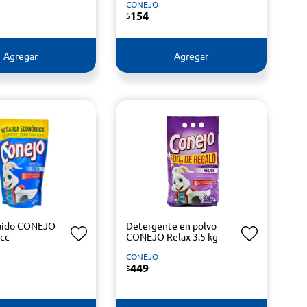
CONEJO
154
$
Agregar
Agregar
quido CONEJO
Detergente en polvo
 cc
CONEJO Relax 3.5 kg
CONEJO
449
$