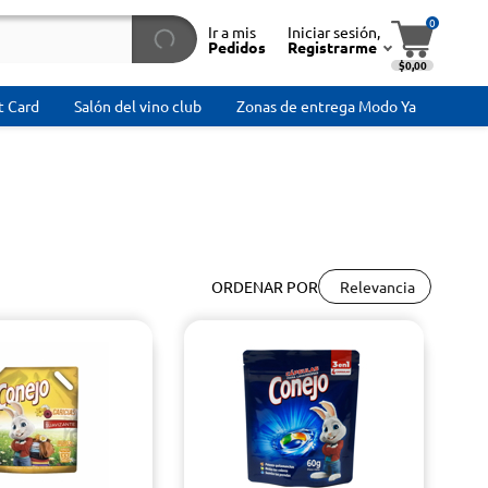
0
Ir a mis
Iniciar sesión,
Pedidos
Registrarme
$0,00
t Card
Salón del vino club
Zonas de entrega Modo Ya
Relevancia
ORDENAR POR