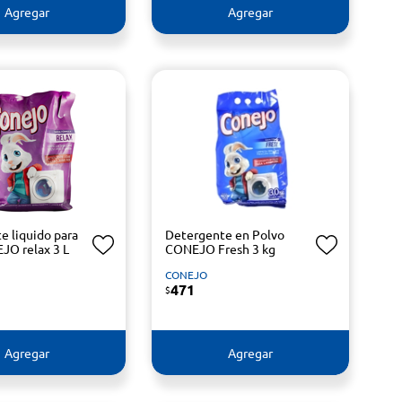
Agregar
Agregar
e liquido para
Detergente en Polvo
JO relax 3 L
CONEJO Fresh 3 kg
CONEJO
471
$
Agregar
Agregar