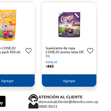
te CONEJO
Suavizante de ropa
y pack 450 ml
CONEJO aroma relax DP.
3 L
CONEJO
443
$
Agregar
Agregar
ATENCIÓN AL CLIENTE
atencionalcliente@devoto.com.uy
0800 0033