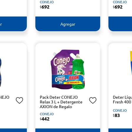
CONEJO
CONEJO
692
692
$
$
r
Agregar
ONEJO
Pack Deter CONEJO
Deter Lí
Relax 3 L + Detergente
Fresh 400
AXION de Regalo
CONEJO
CONEJO
83
$
442
$