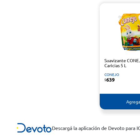
Suavizante CONE
Caricias 5 L
CONEJO
639
$
Agrega
Descargá la aplicación de Devoto para 