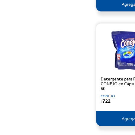
Agrega
Detergente para 
CONEJO en Cápsu
60
CONEJO
722
$
Agrega