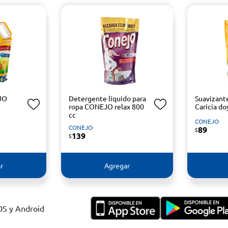
JO
Detergente liquido para
Suavizan
ropa CONEJO relax 800
Caricia do
cc
CONEJO
CONEJO
89
$
139
$
r
Agregar
IOS y Android