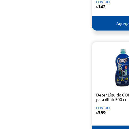
CONEJO
142
$
Agrega
Deter Líquido C
para diluír 500 cc
CONEJO
389
$