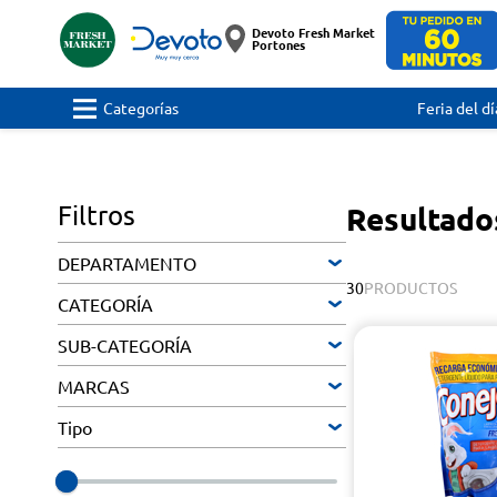
Devoto Fresh Market
Portones
Categorías
Feria del dí
Filtros
Resultado
DEPARTAMENTO
30
PRODUCTOS
CATEGORÍA
SUB-CATEGORÍA
MARCAS
Tipo