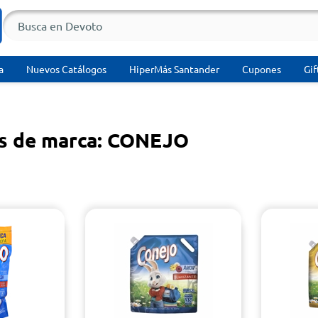
a
Nuevos Catálogos
HiperMás Santander
Cupones
Gif
s de marca: CONEJO