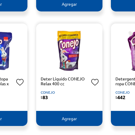
r
Agregar
Ropa
Deter Líquido CONEJO
Detergent
las x
Relax 400 cc
ropa CONE
CONEJO
CONEJO
83
442
$
$
r
Agregar