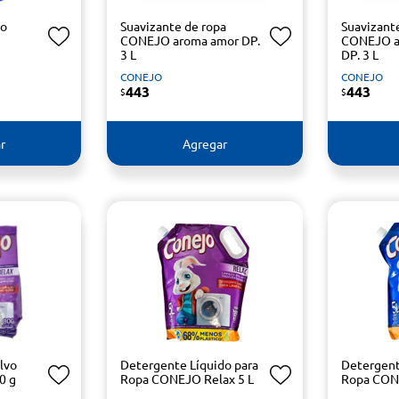
do
Suavizante de ropa
Suavizant
CONEJO aroma amor DP.
CONEJO ar
3 L
DP. 3 L
CONEJO
CONEJO
443
443
$
$
r
Agregar
lvo
Detergente Líquido para
Detergent
0 g
Ropa CONEJO Relax 5 L
Ropa CONE