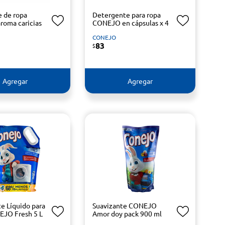
e de ropa
Detergente para ropa
oma caricias
CONEJO en cápsulas x 4
CONEJO
83
$
Agregar
Agregar
e Líquido para
Suavizante CONEJO
JO Fresh 5 L
Amor doy pack 900 ml