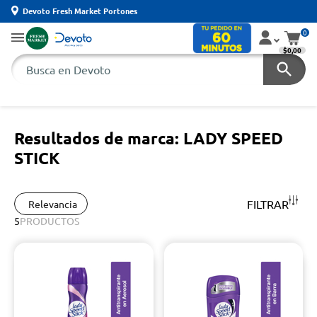
Devoto Fresh Market Portones
0
$0,00
Resultados de marca: LADY SPEED
STICK
FILTRAR
Relevancia
5
PRODUCTOS