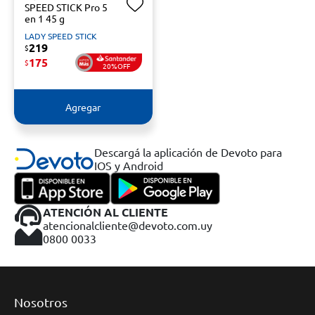
SPEED STICK Pro 5
en 1 45 g
LADY SPEED STICK
219
$
175
$
20%OFF
Agregar
Descargá la aplicación de Devoto para
IOS y Android
ATENCIÓN AL CLIENTE
atencionalcliente@devoto.com.uy
0800 0033
Nosotros