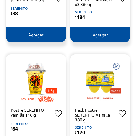
x3 360 g
SERENITO
SERENITO
38
$
184
$
Agregar
Agregar
Postre SERENITO
Pack Postre
vainilla 116 g
SERENITO Vainilla
380 g
SERENITO
SERENITO
64
$
120
$