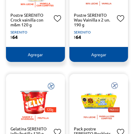
Postre SERENITO
Postre SERENITO
Crock vainilla con
Wau Vainilla x 2 un.
m&m 120 g
190 g
SERENITO
SERENITO
64
64
$
$
Agregar
Agregar
Gelatina SERENITO
Pack postre
jelly frutilla 120 g
SERENITO Rocklets