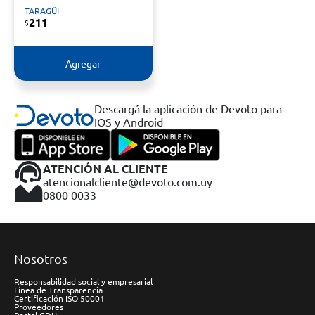
TARAGÜI
211
$
Agregar
Descargá la aplicación de Devoto para
IOS y Android
ATENCIÓN AL CLIENTE
atencionalcliente@devoto.com.uy
0800 0033
Nosotros
Responsabilidad social y empresarial
Línea de Transparencia
Certificación ISO 50001
Proveedores