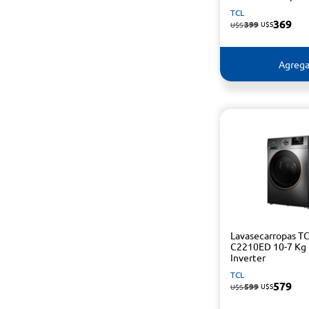
TCL
369
399
U$S
U$S
Agrega
Lavasecarropas T
C2210ED 10-7 Kg
Inverter
TCL
579
599
U$S
U$S