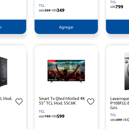
TCL
TCL
799
U$S
349
389
U$S
U$S
r
Agregar
CL Mod.
Smart Tv Qled Miniled 4K
Lavarropa
55" TCL Mod. 55C6K
P108FLG 8
Gris
TCL
TCL
599
799
U$S
U$S
399
U$S
U$S