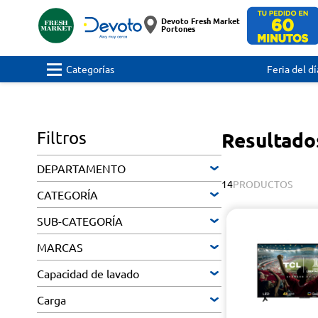
Devoto Fresh Market
Portones
Categorías
Feria del dí
Filtros
Resultado
DEPARTAMENTO
14
PRODUCTOS
CATEGORÍA
SUB-CATEGORÍA
MARCAS
Capacidad de lavado
Carga