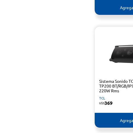
Agrega
Sistema Sonido T
TP200 BT/RGB/IP
220W Rms
TCL
369
U$S
Agrega