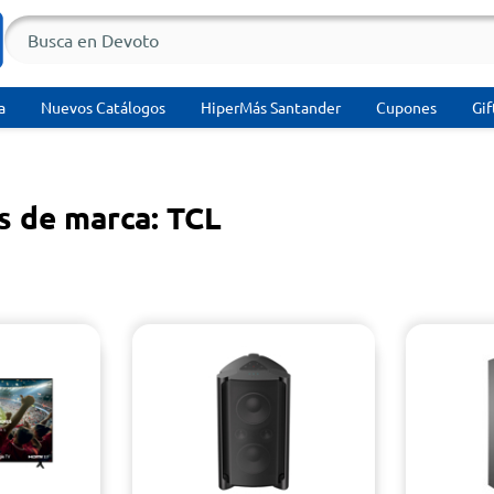
a
Nuevos Catálogos
HiperMás Santander
Cupones
Gif
s de marca: TCL