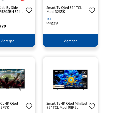
Side By Side
Smart Tv Qled 32" TCL
P520SBN 521 L
Mod. 32S5K
TCL
239
U$S
779
Agregar
Agregar
TCL 4K Qled
Smart Tv 4K Qled Miniled
 65P7K
98" TCL Mod. 98P8L