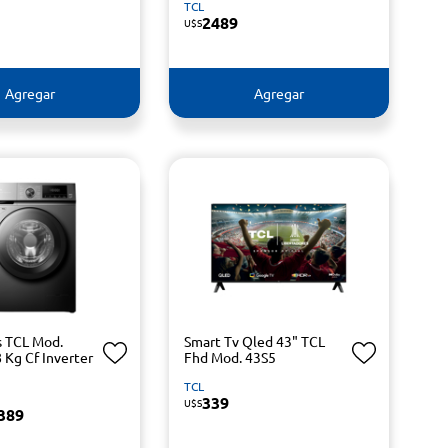
TCL
2489
U$S
Agregar
Agregar
s TCL Mod.
Smart Tv Qled 43" TCL
 Kg Cf Inverter
Fhd Mod. 43S5
TCL
339
U$S
389