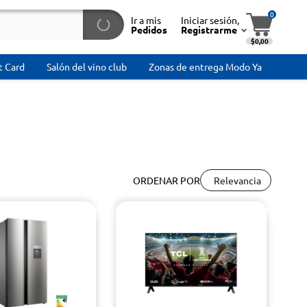
0
Ir a mis
Iniciar sesión,
Pedidos
Registrarme
$0,00
t Card
Salón del vino club
Zonas de entrega Modo Ya
Relevancia
ORDENAR POR