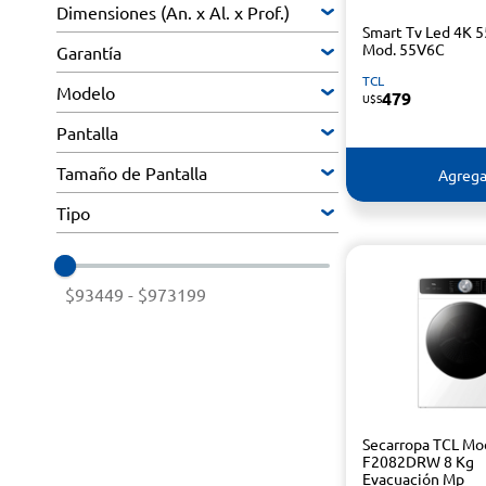
Dimensiones (An. x Al. x Prof.)
Smart Tv Led 4K 5
Mod. 55V6C
Garantía
TCL
Modelo
479
U$S
Pantalla
Tamaño de Pantalla
Agrega
Tipo
$93449
-
$973199
Secarropa TCL Mo
F2082DRW 8 Kg
Evacuación Mp