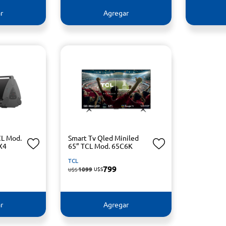
r
Agregar
CL Mod.
Smart Tv Qled Miniled
X4
65” TCL Mod. 65C6K
TCL
799
1099
U$S
U$S
r
Agregar