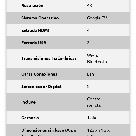
Resolución
4K
Sistema Operativo
Google TV
Entrada HDMI
4
Entrada USB
2
Wi-Fi,
Transmisiones Inalámbricas
Bluetooth
Otras Conexiones
Lan
Sintonizador Digital
SI
Control
Incluye
remoto
Garantía
1 año
Dimensiones sin base (An. x
123 x 71.3 x