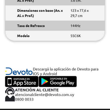
Al. x Prof.)
5.6 cm.
Dimensiones con base (An. x
123 x 77,6 x
Al. x Prof.)
29,7 cm
Tasa de Refresco
144Hz
Modelo
55C6K
Descargá la aplicación de Devoto para
IOS y Android
ATENCIÓN AL CLIENTE
atencionalcliente@devoto.com.uy
0800 0033