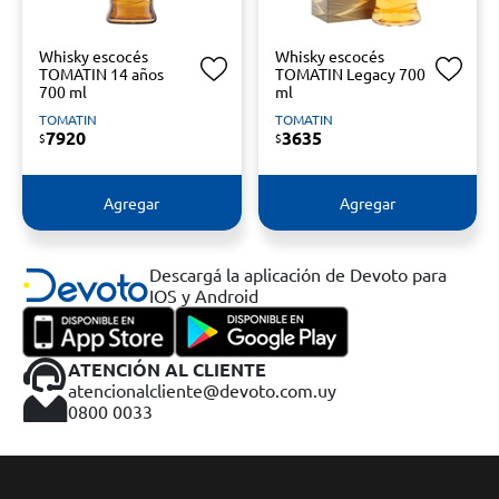
Whisky escocés
Whisky escocés
TOMATIN 14 años
TOMATIN Legacy 700
700 ml
ml
TOMATIN
TOMATIN
7920
3635
$
$
Agregar
Agregar
Descargá la aplicación de Devoto para
IOS y Android
ATENCIÓN AL CLIENTE
atencionalcliente@devoto.com.uy
0800 0033