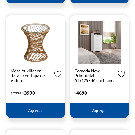
Mesa Auxiliar en
Comoda New
Ratán con Tapa de
Primordial
Vidrio
61x129x46 cm blanca
-
-
3990
4690
7990
$
$
$
Agregar
Agregar