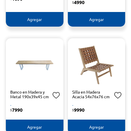
4990
$
Agregar
Agregar
Banco en Madera y
Silla en Madera
Metal 190x39x45 cm
Acacia 54x76x76 cm
-
-
7990
9990
$
$
Agregar
Agregar