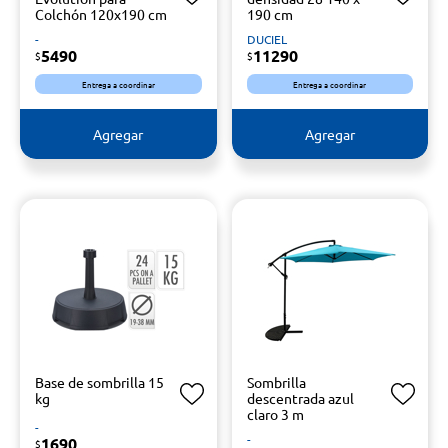
Colchón 120x190 cm
190 cm
-
DUCIEL
5490
11290
$
$
Entrega a coordinar
Entrega a coordinar
Agregar
Agregar
Base de sombrilla 15
Sombrilla
kg
descentrada azul
claro 3 m
-
-
1690
$