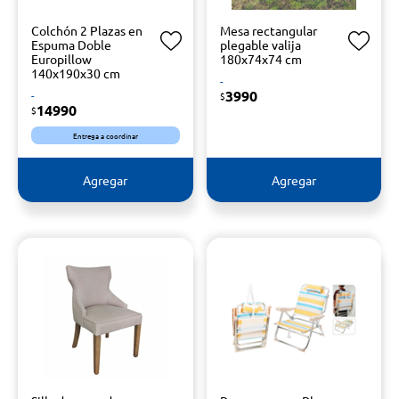
Colchón 2 Plazas en
Mesa rectangular
Espuma Doble
plegable valija
Europillow
180x74x74 cm
140x190x30 cm
-
3990
-
$
14990
$
Entrega a coordinar
Agregar
Agregar