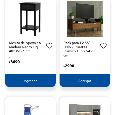
Mesita de Apoyo en
Rack para TV 55"
Madera Negro 1 cj.
Oslo 2 Puertas
40x35x71 cm
Rústico 136 x 54 x 39
cm
-
3690
-
$
2990
$
Agregar
Agregar