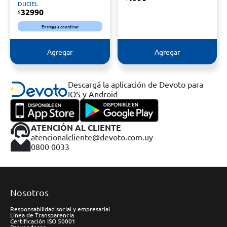
DUCIEL
32990
$
Entrega a coordinar
Agregar
Agregar
Descargá la aplicación de Devoto para
IOS y Android
ATENCIÓN AL CLIENTE
atencionalcliente@devoto.com.uy
0800 0033
Nosotros
Responsabilidad social y empresarial
Línea de Transparencia
Certificación ISO 50001