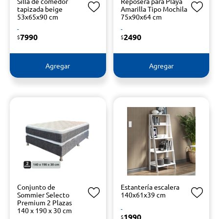
Silla de comedor
Reposera para Playa
tapizada beige
Amarilla Tipo Mochila
53x65x90 cm
75x90x64 cm
-
-
7990
2490
$
$
Agregar
Agregar
Conjunto de
Estantería escalera
Sommier Selecto
140x61x39 cm
Premium 2 Plazas
-
140 x 190 x 30 cm
1990
$