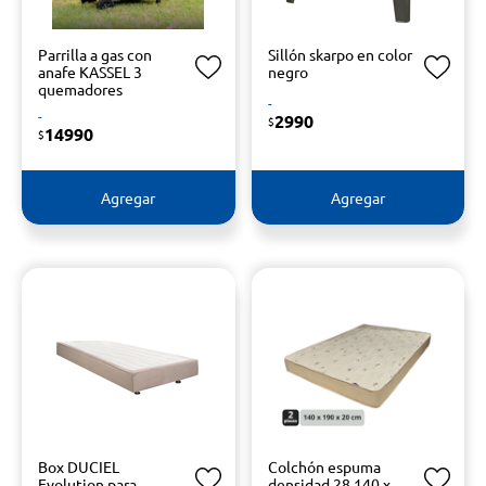
Parrilla a gas con
Sillón skarpo en color
anafe KASSEL 3
negro
quemadores
-
-
2990
$
14990
$
Agregar
Agregar
Box DUCIEL
Colchón espuma
Evolution para
densidad 28 140 x