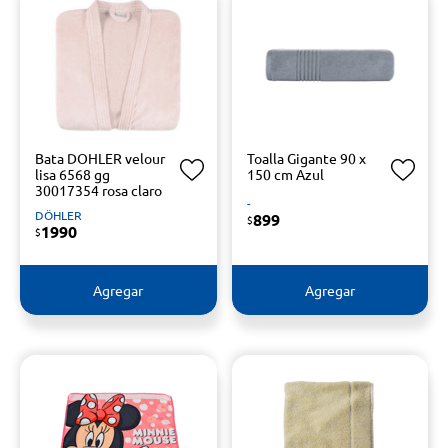
Bata DOHLER velour
Toalla Gigante 90 x
lisa 6568 gg
150 cm Azul
30017354 rosa claro
-
DÖHLER
899
$
1990
$
Agregar
Agregar