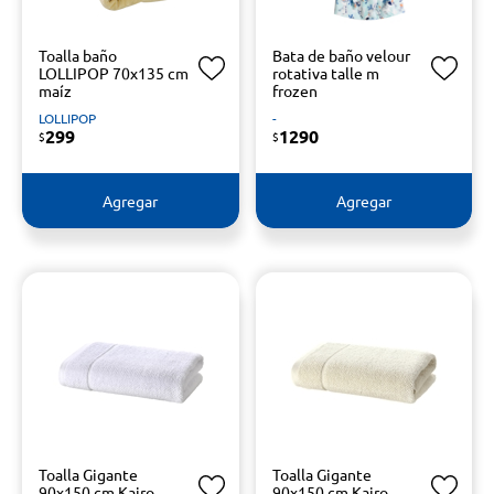
Toalla baño
Bata de baño velour
LOLLIPOP 70x135 cm
rotativa talle m
maíz
frozen
LOLLIPOP
-
299
1290
$
$
Agregar
Agregar
Toalla Gigante
Toalla Gigante
90x150 cm Kairo
90x150 cm Kairo