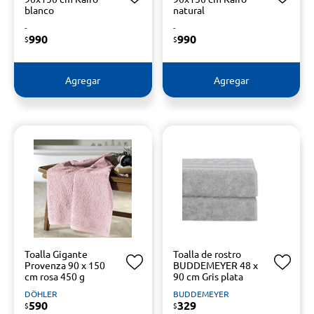
blanco
natural
-
-
990
990
$
$
Agregar
Agregar
Toalla Gigante
Toalla de rostro
Provenza 90 x 150
BUDDEMEYER 48 x
cm rosa 450 g
90 cm Gris plata
DÖHLER
BUDDEMEYER
590
329
$
$