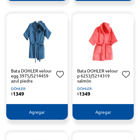
Bata DOHLER velour
Bata DOHLER velour
egg 3975/5214459
p 6253/5214319
azul piedra
salmón
DÖHLER
DÖHLER
1349
1349
$
$
Agregar
Agregar