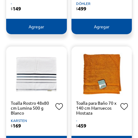
-
DÖHLER
149
499
$
$
Agregar
Agregar
Toalla Rostro 48x80
Toalla para Baño 70 x
cm Lumina 500 g
140 cm Marruecos
Blanco
Mostaza
KARSTEN
-
169
459
$
$