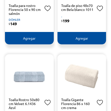
Toalla para rostro
Toalla de piso 48x70
Florencia 50 x 90 cm
cm Bela blanco 1011
salmón
-
DÖHLER
199
$
149
$
Agregar
Agregar
Toalla Rostro 50x80
Toalla Gigante
cm Velvet 6.1436
Florencia 86 x 160
Azul
cm crema