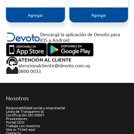
Agregar
Agregar
Descargá la aplicación de Devoto para
IOS y Android
ATENCIÓN AL CLIENTE
atencionalcliente@devoto.com.uy
0800 0033
Nosotros
Responsabilidad social y empresarial
Línea de Transparencia
Certificación ISO 50001
Proveedores
Portal GDU
Trabaja con nosotros
Vea su Ticket aquí
Contacto