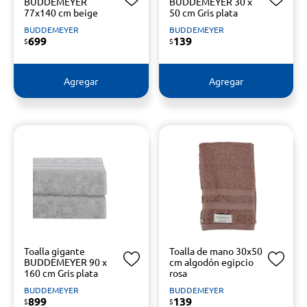
BUDDEMEYER
BUDDEMEYER 30 x
77x140 cm beige
50 cm Gris plata
BUDDEMEYER
BUDDEMEYER
699
139
$
$
Agregar
Agregar
Toalla gigante
Toalla de mano 30x50
BUDDEMEYER 90 x
cm algodón egipcio
160 cm Gris plata
rosa
BUDDEMEYER
BUDDEMEYER
899
139
$
$