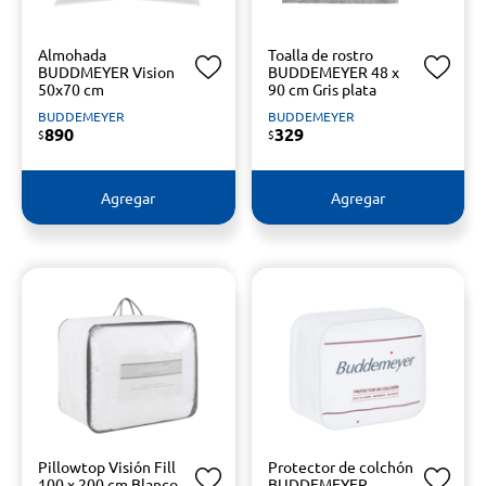
Almohada
Toalla de rostro
BUDDMEYER Vision
BUDDEMEYER 48 x
50x70 cm
90 cm Gris plata
BUDDEMEYER
BUDDEMEYER
890
329
$
$
Agregar
Agregar
Pillowtop Visión Fill
Protector de colchón
100 x 200 cm Blanco
BUDDEMEYER