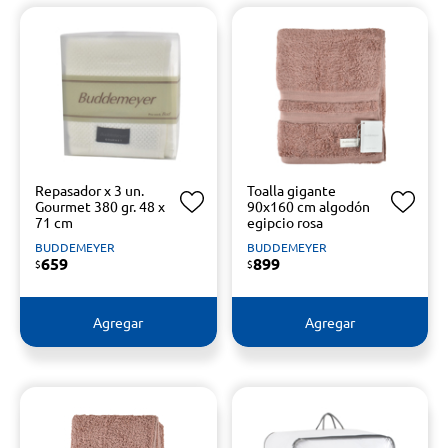
Repasador x 3 un.
Toalla gigante
Gourmet 380 gr. 48 x
90x160 cm algodón
71 cm
egipcio rosa
BUDDEMEYER
BUDDEMEYER
659
899
$
$
Agregar
Agregar