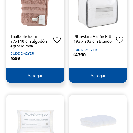
Toalla de baño
Pillowtop Visión Fill
77x140 cm algodón
193 x 203 cm Blanco
egipcio rosa
BUDDEMEYER
BUDDEMEYER
4790
$
699
$
Agregar
Agregar