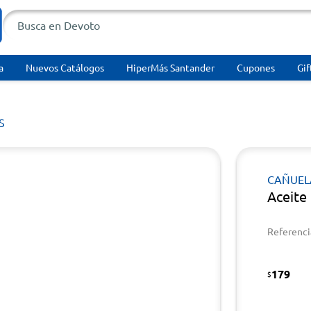
a
Nuevos Catálogos
HiperMás Santander
Cupones
Gif
S
CAÑUEL
Aceite
Referenci
179
$