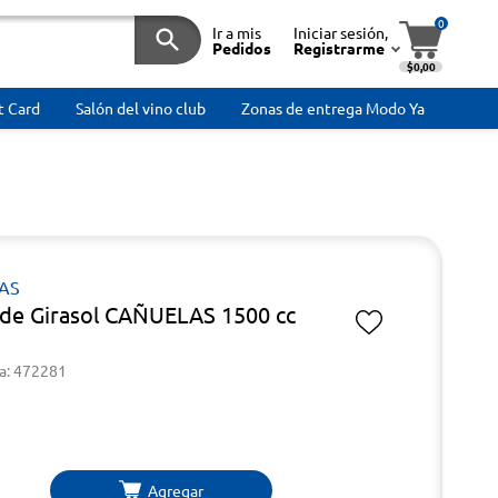
0
Ir a mis
Iniciar sesión,
Pedidos
Registrarme
$0,00
t Card
Salón del vino club
Zonas de entrega Modo Ya
AS
 de Girasol CAÑUELAS 1500 cc
a: 472281
Agregar