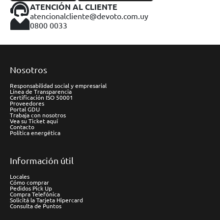
ATENCIÓN AL CLIENTE
atencionalcliente@devoto.com.uy
0800 0033
Nosotros
Responsabilidad social y empresarial
Línea de Transparencia
Certificación ISO 50001
Proveedores
Portal GDU
Trabaja con nosotros
Vea su Ticket aquí
Contacto
Política energética
Información útil
Locales
Cómo comprar
Pedidos Pick Up
Compra Telefónica
Solicitá la Tarjeta Hipercard
Consulta de Puntos