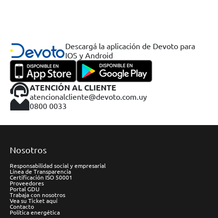
Descargá la aplicación de Devoto para
IOS y Android
ATENCIÓN AL CLIENTE
atencionalcliente@devoto.com.uy
0800 0033
Nosotros
Responsabilidad social y empresarial
Línea de Transparencia
Certificación ISO 50001
Proveedores
Portal GDU
Trabaja con nosotros
Vea su Ticket aquí
Contacto
Política energética