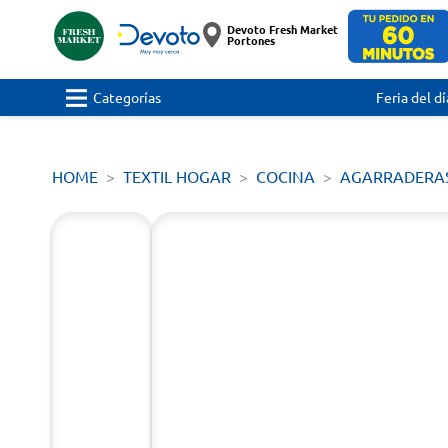
Devoto Fresh Market
Portones
Categorías
Feria del dí
HOME
TEXTIL HOGAR
COCINA
AGARRADERA