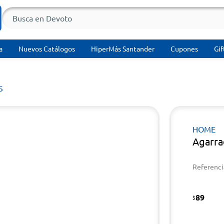
a
Nuevos Catálogos
HiperMás Santander
Cupones
Gif
S
HOME
Agarra
Referenci
89
$