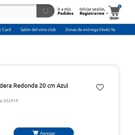
0
Ir a mis
Iniciar sesión,
Pedidos
Registrarme
$0,00
t Card
Salón del vino club
Zonas de entrega Modo Ya
dera Redonda 20 cm Azul
a: 652414
Agregar