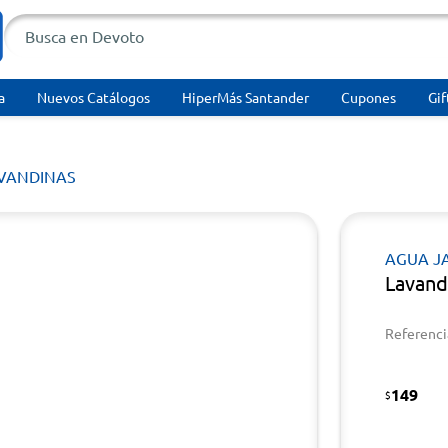
a
Nuevos Catálogos
HiperMás Santander
Cupones
Gif
VANDINAS
AGUA J
Lavand
Referenci
149
$