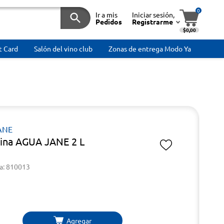
0
Ir a mis
Iniciar sesión,
Pedidos
Registrarme
$0,00
t Card
Salón del vino club
Zonas de entrega Modo Ya
ANE
ina AGUA JANE 2 L
a: 810013
Agregar