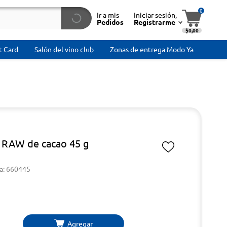
0
Ir a mis
Iniciar sesión,
Pedidos
Registrarme
$0,00
t Card
Salón del vino club
Zonas de entrega Modo Ya
r RAW de cacao 45 g
a: 660445
Agregar