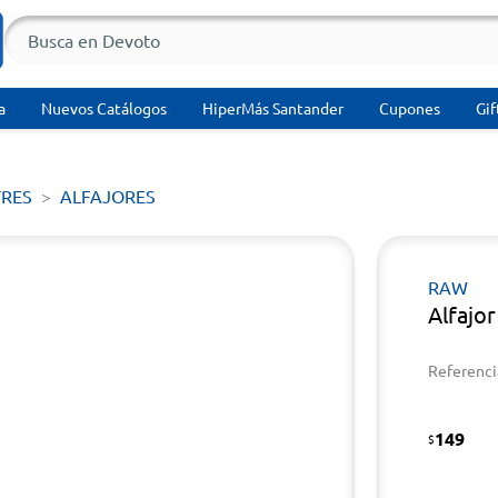
a
Nuevos Catálogos
HiperMás Santander
Cupones
Gif
TRES
ALFAJORES
RAW
Alfajo
Referenci
149
$