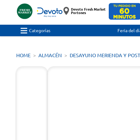
Devoto Fresh Market
Portones
Categorías
Feria del dí
HOME
ALMACÉN
DESAYUNO MERIENDA Y POS