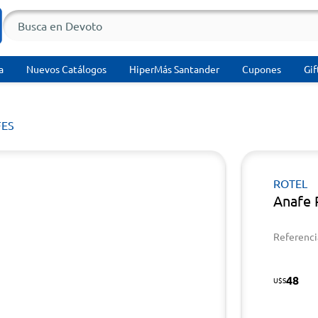
a
Nuevos Catálogos
HiperMás Santander
Cupones
Gif
ES
ROTEL
Anafe 
Referenci
48
U$S