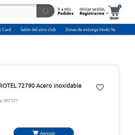
0
Ir a mis
Iniciar sesión,
Pedidos
Registrarme
$0,00
t Card
Salón del vino club
Zonas de entrega Modo Ya
ROTEL 72790 Acero inoxidable
a: 907727
Agregar