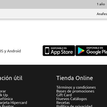
1 año
Anafes
IOS y Android
ción útil
Tienda Online
Términos y condiciones
rar
Bases de promociones
ck Up
Gift Card
efónica
Nuevos Catálogos
Tarjeta Hipercard
Recetas
e Puntos
Política de privacidad