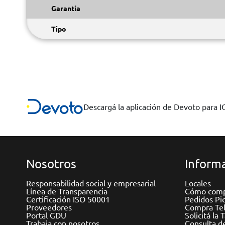
Garantía
Tipo
Descargá la aplicación de Devoto para 
Nosotros
Informa
Responsabilidad social y empresarial
Locales
Línea de Transparencia
Cómo comp
Certificación ISO 50001
Pedidos Pi
Proveedores
Compra Tel
Portal GDU
Solicitá la 
Trabaja con nosotros
Consulta d