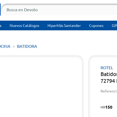
a
Nuevos Catálogos
HiperMás Santander
Cupones
Gif
OCINA
BATIDORA
ROTEL
Batido
72794 
Referenci
150
U$S