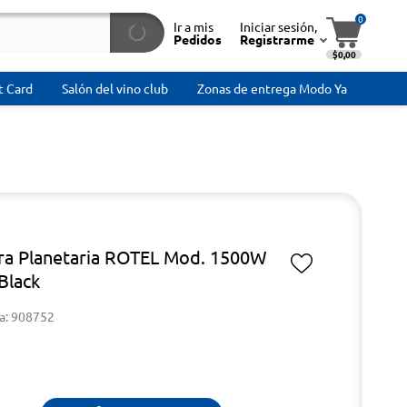
0
Ir a mis
Iniciar sesión,
Pedidos
Registrarme
$0,00
t Card
Salón del vino club
Zonas de entrega Modo Ya
ra Planetaria ROTEL Mod. 1500W
Black
a: 908752