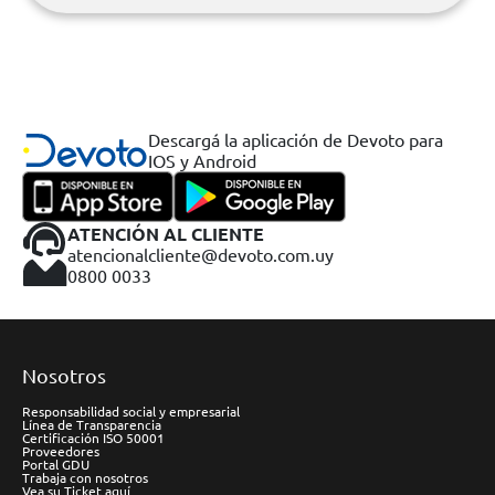
Descargá la aplicación de Devoto para
IOS y Android
ATENCIÓN AL CLIENTE
atencionalcliente@devoto.com.uy
0800 0033
Nosotros
Responsabilidad social y empresarial
Línea de Transparencia
Certificación ISO 50001
Proveedores
Portal GDU
Trabaja con nosotros
Vea su Ticket aquí