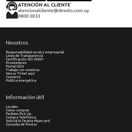
ATENCIÓN AL CLIENTE
atencionalcliente@devoto.com.uy
0800 0033
Nosotros
Responsabilidad social y empresarial
Línea de Transparencia
Certificación ISO 50001
Proveedores
Portal GDU
Trabaja con nosotros
Vea su Ticket aquí
Contacto
Política energética
Información útil
Locales
Cómo comprar
Pedidos Pick Up
Compra Telefónica
Solicitá la Tarjeta Hipercard
Consulta de Puntos