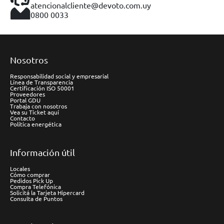
atencionalcliente@devoto.com.uy
0800 0033
Nosotros
Responsabilidad social y empresarial
Línea de Transparencia
Certificación ISO 50001
Proveedores
Portal GDU
Trabaja con nosotros
Vea su Ticket aquí
Contacto
Política energética
Información útil
Locales
Cómo comprar
Pedidos Pick Up
Compra Telefónica
Solicitá la Tarjeta Hipercard
Consulta de Puntos