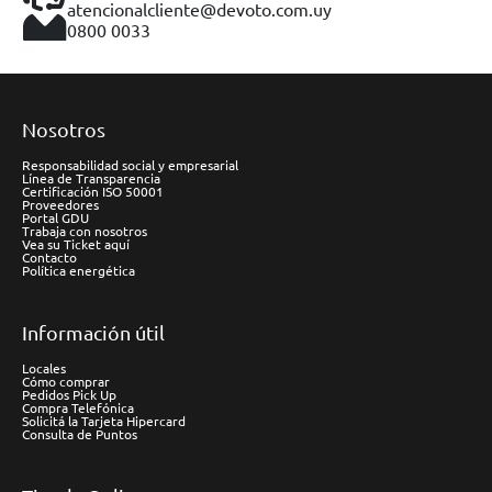
atencionalcliente@devoto.com.uy
0800 0033
Nosotros
Responsabilidad social y empresarial
Línea de Transparencia
Certificación ISO 50001
Proveedores
Portal GDU
Trabaja con nosotros
Vea su Ticket aquí
Contacto
Política energética
Información útil
Locales
Cómo comprar
Pedidos Pick Up
Compra Telefónica
Solicitá la Tarjeta Hipercard
Consulta de Puntos