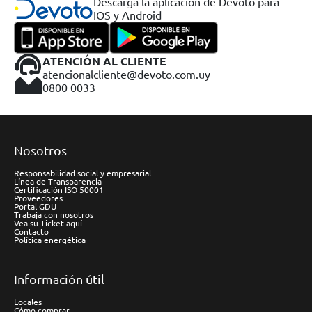
Descargá la aplicación de Devoto para
IOS y Android
ATENCIÓN AL CLIENTE
atencionalcliente@devoto.com.uy
0800 0033
Nosotros
Responsabilidad social y empresarial
Línea de Transparencia
Certificación ISO 50001
Proveedores
Portal GDU
Trabaja con nosotros
Vea su Ticket aquí
Contacto
Política energética
Información útil
Locales
Cómo comprar