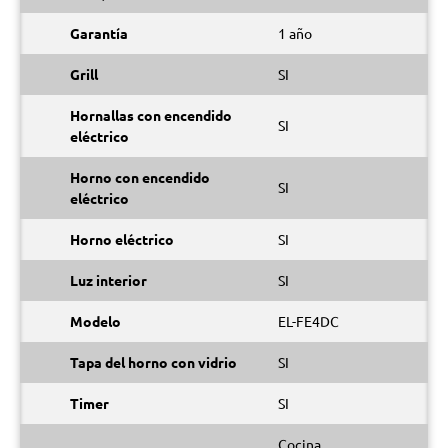
Garantía
1 año
Grill
SI
Hornallas con encendido
SI
eléctrico
Horno con encendido
SI
eléctrico
Horno eléctrico
SI
Luz interior
SI
Modelo
EL-FE4DC
Tapa del horno con vidrio
SI
Timer
SI
Cocina