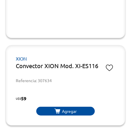
XION
Convector XION Mod. XI-ES116
Referencia: 307634
59
U$S
Agregar