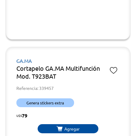
GA.MA
Cortapelo GA.MA Multifunción
Mod. T923BAT
Referencia: 339457
Genera stickers extra
79
U$S
Agregar