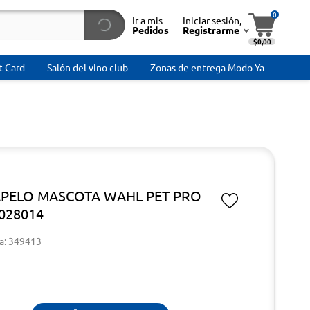
0
Ir a mis
Iniciar sesión,
Pedidos
Registrarme
$0,00
t Card
Salón del vino club
Zonas de entrega Modo Ya
PELO MASCOTA WAHL PET PRO
028014
a: 349413