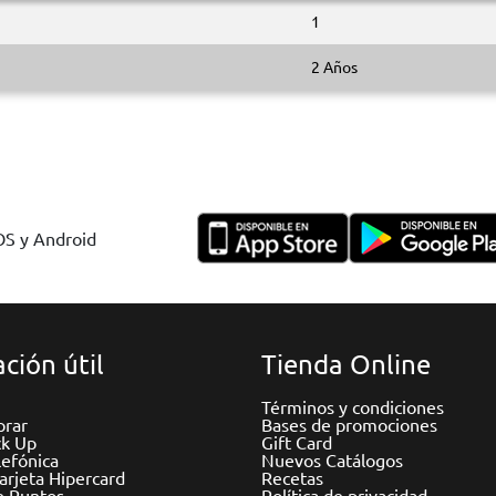
1
2 Años
IOS y Android
ción útil
Tienda Online
Términos y condiciones
rar
Bases de promociones
ck Up
Gift Card
efónica
Nuevos Catálogos
Tarjeta Hipercard
Recetas
e Puntos
Política de privacidad