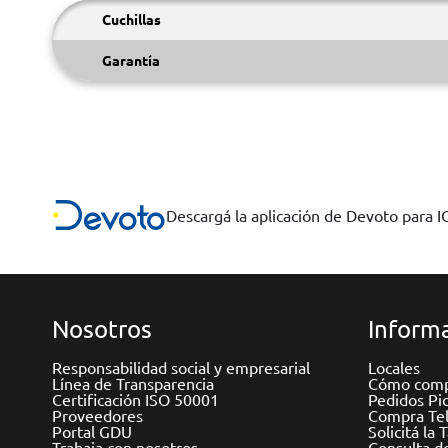
Cuchillas
Garantía
Descargá la aplicación de Devoto para 
Nosotros
Informa
Responsabilidad social y empresarial
Locales
Línea de Transparencia
Cómo comp
Certificación ISO 50001
Pedidos Pi
Proveedores
Compra Tel
Portal GDU
Solicitá la 
Trabaja con nosotros
Consulta d