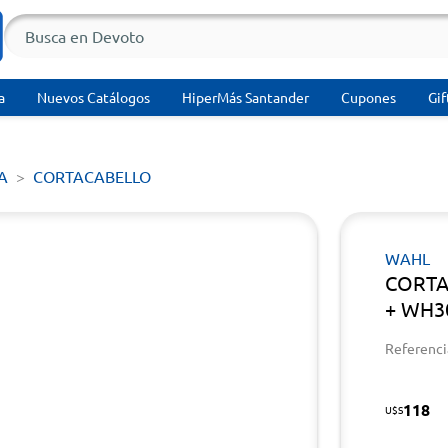
a
Nuevos Catálogos
HiperMás Santander
Cupones
Gif
A
CORTACABELLO
WAHL
CORTA
+ WH3
Referenci
118
U$S