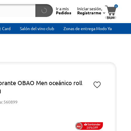
0
Ir a mis
Iniciar sesión,
Pedidos
Registrarme
$0,00
t Card
Salón del vino club
Zonas de entrega Modo Ya
rante OBAO Men oceánico roll
g
a: 560899
20%OFF