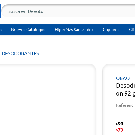
a
Nuevos Catálogos
HiperMás Santander
Cupones
Gif
DESODORANTES
OBAO
Desodo
on 92 
Referenci
99
$
79
$