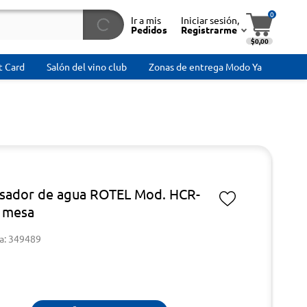
0
Ir a mis
Iniciar sesión,
Pedidos
Registrarme
$0,00
t Card
Salón del vino club
Zonas de entrega Modo Ya
sador de agua ROTEL Mod. HCR-
 mesa
a: 349489