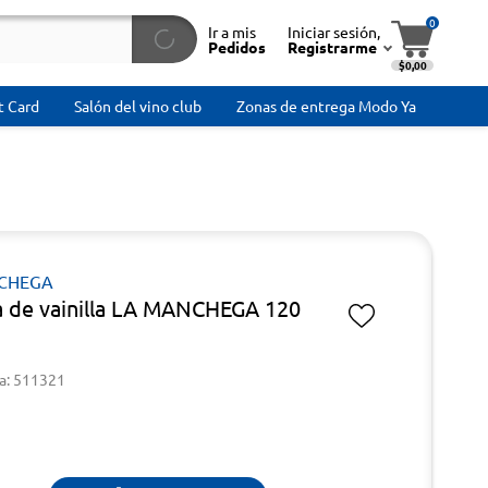
0
Ir a mis
Iniciar sesión,
Pedidos
Registrarme
$0,00
t Card
Salón del vino club
Zonas de entrega Modo Ya
CHEGA
a de vainilla LA MANCHEGA 120
a: 511321