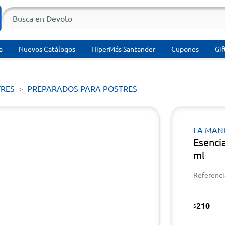
a
Nuevos Catálogos
HiperMás Santander
Cupones
Gif
TRES
PREPARADOS PARA POSTRES
LA MAN
Esenci
ml
Referenci
210
$