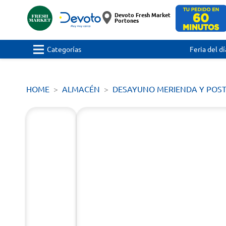
Devoto Fresh Market
Portones
Categorías
Feria del dí
HOME
ALMACÉN
DESAYUNO MERIENDA Y POS