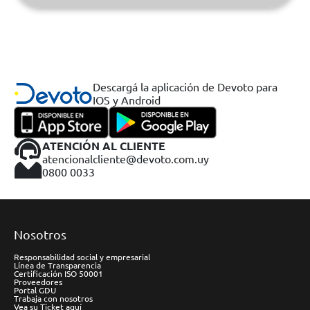
Descargá la aplicación de Devoto para
IOS y Android
ATENCIÓN AL CLIENTE
atencionalcliente@devoto.com.uy
0800 0033
Nosotros
Responsabilidad social y empresarial
Línea de Transparencia
Certificación ISO 50001
Proveedores
Portal GDU
Trabaja con nosotros
Vea su Ticket aquí