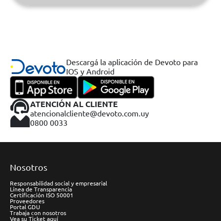
Descargá la aplicación de Devoto para
IOS y Android
ATENCIÓN AL CLIENTE
atencionalcliente@devoto.com.uy
0800 0033
Nosotros
Responsabilidad social y empresarial
Línea de Transparencia
Certificación ISO 50001
Proveedores
Portal GDU
Trabaja con nosotros
Vea su Ticket aquí