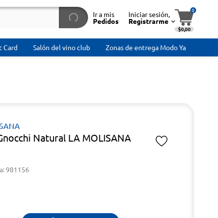
0
Ir a mis
Iniciar sesión,
Pedidos
Registrarme
$0,00
t Card
Salón del vino club
Zonas de entrega Modo Ya
ISANA
Gnocchi Natural LA MOLISANA
a: 981156