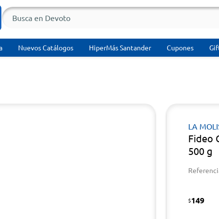
a
Nuevos Catálogos
HiperMás Santander
Cupones
Gif
LA MOL
Fideo 
500 g
Referenci
149
$