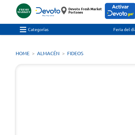
Devoto Fresh Market
Portones
Categorías
Feria del dí
HOME
ALMACÉN
FIDEOS