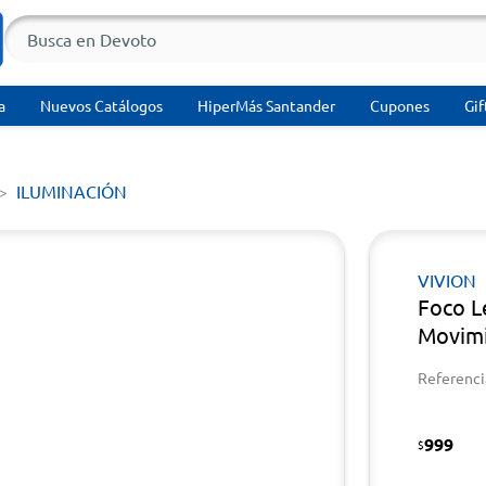
a
Nuevos Catálogos
HiperMás Santander
Cupones
Gif
ILUMINACIÓN
VIVION
Foco L
Movimi
Referenci
999
$