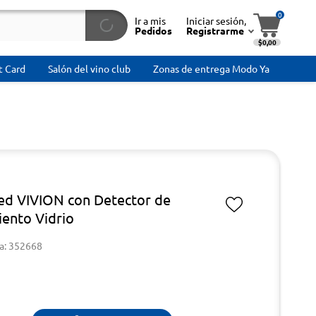
0
Ir a mis
Iniciar sesión,
Pedidos
Registrarme
$0,00
t Card
Salón del vino club
Zonas de entrega Modo Ya
ed VIVION con Detector de
ento Vidrio
a: 352668