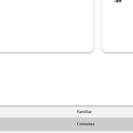
89
$
Familiar
Comunes