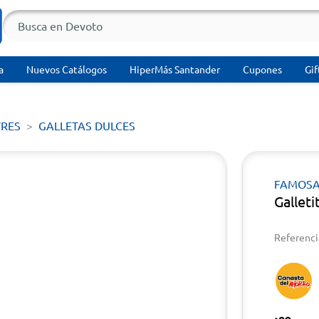
a
Nuevos Catálogos
HiperMás Santander
Cupones
Gif
TRES
GALLETAS DULCES
FAMOS
Gallet
Referenci