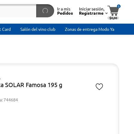
0
Ir a mis
Iniciar sesión,
Pedidos
Registrarme
$0,00
t Card
Salón del vino club
Zonas de entrega Modo Ya
A
ita SOLAR Famosa 195 g
a: 744684