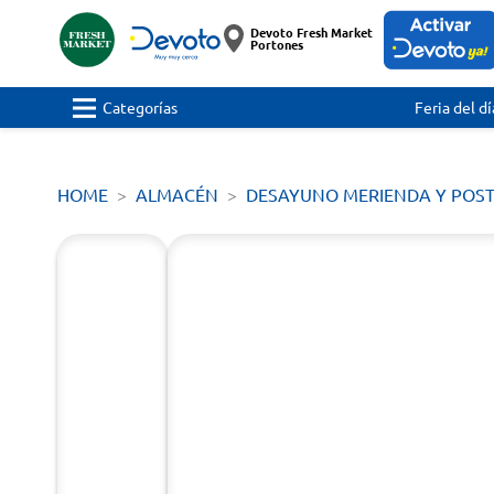
Devoto Fresh Market
Portones
Categorías
Feria del dí
HOME
ALMACÉN
DESAYUNO MERIENDA Y POS