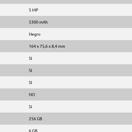
5 MP
5300 mAh
Negro
164 x 75,6 x 8,4 mm
SI
SI
SI
NO
Si
256 GB
6 GB