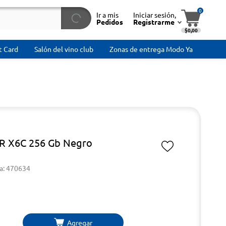
0
Ir a mis
Iniciar sesión,
Pedidos
Registrarme
$0,00
t Card
Salón del vino club
Zonas de entrega Modo Ya
 X6C 256 Gb Negro
a: 470634
Agregar