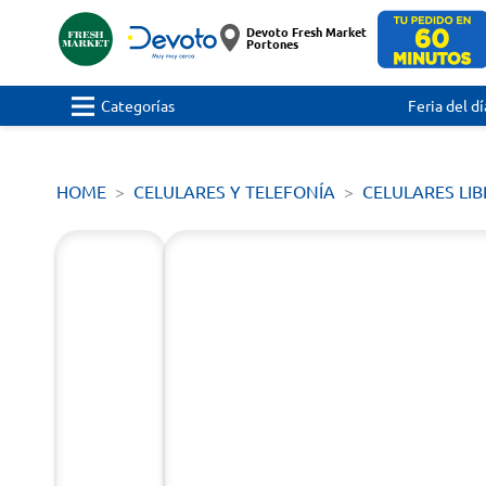
Devoto Fresh Market
Portones
Categorías
Feria del dí
HOME
CELULARES Y TELEFONÍA
CELULARES LIB