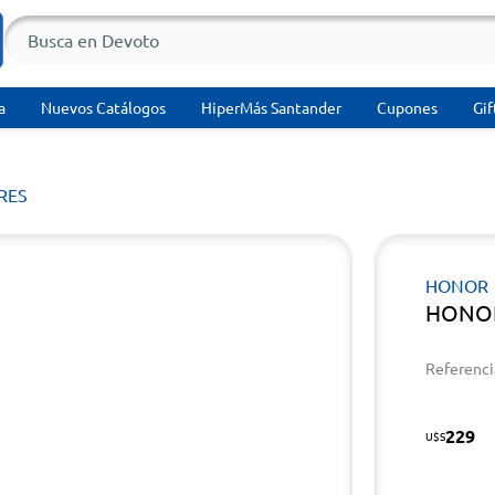
a
Nuevos Catálogos
HiperMás Santander
Cupones
Gif
RES
HONOR
HONOR
Referenci
229
U$S