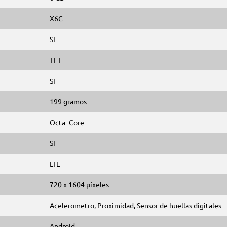
X6C
SI
TFT
SI
199 gramos
Octa -Core
SI
LTE
720 x 1604 píxeles
Acelerometro, Proximidad, Sensor de huellas digitales
Android