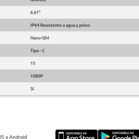
6.61"
IP64 Resistente a agua y polvo
Nano-SIM
Tipo - C
15
1080P
SI
IOS y Android