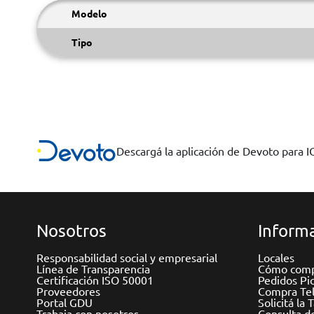
Modelo
Tipo
Descargá la aplicación de Devoto para 
Nosotros
Informa
Responsabilidad social y empresarial
Locales
Línea de Transparencia
Cómo comp
Certificación ISO 50001
Pedidos Pi
Proveedores
Compra Tel
Portal GDU
Solicitá la 
Trabaja con nosotros
Consulta d