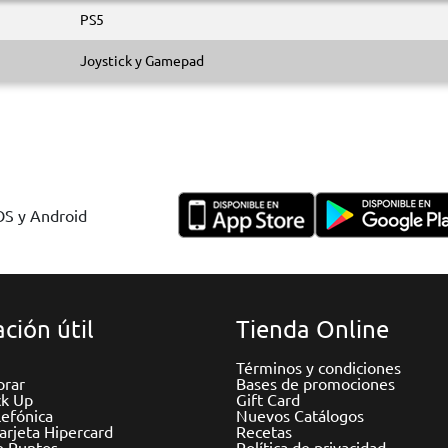
PS5
Joystick y Gamepad
IOS y Android
ción útil
Tienda Online
Términos y condiciones
rar
Bases de promociones
ck Up
Gift Card
efónica
Nuevos Catálogos
Tarjeta Hipercard
Recetas
e Puntos
Política de privacidad