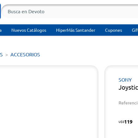
a
Nuevos Catálogos
HiperMás Santander
Cupones
Gif
S
ACCESORIOS
SONY
Joysti
Referenci
119
U$S