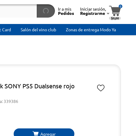
0
Ir a mis
Iniciar sesión,
Pedidos
Registrarme
$0,00
t Card
Salón del vino club
Zonas de entrega Modo Ya
ck SONY PS5 Dualsense rojo
a: 339386
Agregar