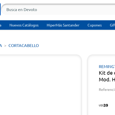
a
Nuevos Catálogos
HiperMás Santander
Cupones
Gif
A
CORTACABELLO
REMING
Kit de
Mod. 
Referenci
39
U$S