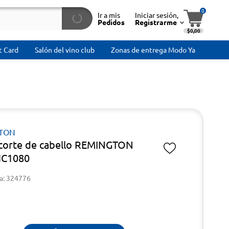
0
Ir a mis
Iniciar sesión,
Pedidos
Registrarme
$0,00
t Card
Salón del vino club
Zonas de entrega Modo Ya
TON
 corte de cabello REMINGTON
HC1080
a: 324776